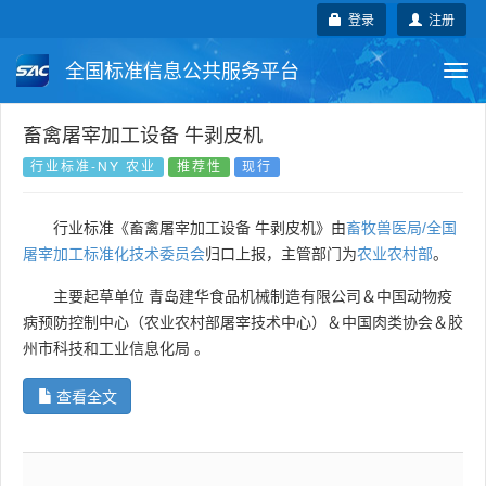
登录
注册
全国标准信息公共服务平台
Togg
navi
国家标准
行业标准
地方标准
畜禽屠宰加工设备 牛剥皮机
行业标准-NY 农业
推荐性
现行
团体标准
企业标准
国际标准
行业标准《畜禽屠宰加工设备 牛剥皮机》由
畜牧兽医局/全国
国外标准
技术委员会
屠宰加工标准化技术委员会
归口上报，主管部门为
农业农村部
。
主要起草单位
青岛建华食品机械制造有限公司＆中国动物疫
病预防控制中心（农业农村部屠宰技术中心）＆中国肉类协会＆胶
州市科技和工业信息化局
。
查看全文