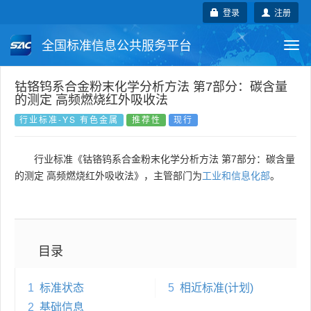
登录
注册
全国标准信息公共服务平台
Togg
navi
国家标准
行业标准
地方标准
钴铬钨系合金粉末化学分析方法 第7部分：碳含量
的测定 高频燃烧红外吸收法
团体标准
企业标准
国际标准
行业标准-YS 有色金属
推荐性
现行
国外标准
技术委员会
行业标准《钴铬钨系合金粉末化学分析方法 第7部分：碳含量
的测定 高频燃烧红外吸收法》，主管部门为
工业和信息化部
。
目录
1
标准状态
5
相近标准(计划)
2
基础信息