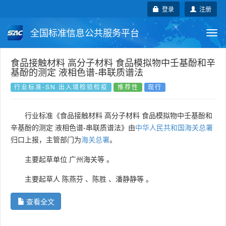
登录
注册
全国标准信息公共服务平台
Togg
navi
国家标准
行业标准
地方标准
食品接触材料 高分子材料 食品模拟物中壬基酚和辛
基酚的测定 液相色谱-串联质谱法
团体标准
企业标准
国际标准
行业标准-SN 出入境检验检疫
推荐性
现行
国外标准
技术委员会
行业标准《食品接触材料 高分子材料 食品模拟物中壬基酚和
辛基酚的测定 液相色谱-串联质谱法》由
中华人民共和国海关总署
归口上报，主管部门为
海关总署
。
主要起草单位
广州海关等
。
主要起草人
陈燕芬
、
陈胜
、
潘静静等
。
查看全文