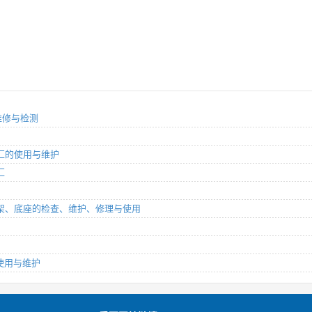
、维修与检测
裂管汇的使用与维护
汇
修井井架、底座的检查、维护、修理与使用
机使用与维护