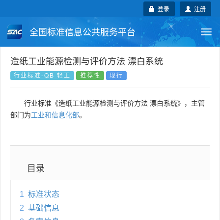
登录
注册
全国标准信息公共服务平台
Togg
navi
国家标准
行业标准
地方标准
造纸工业能源检测与评价方法 漂白系统
行业标准-QB 轻工
推荐性
现行
团体标准
企业标准
国际标准
行业标准《造纸工业能源检测与评价方法 漂白系统》，主管
国外标准
技术委员会
部门为
工业和信息化部
。
目录
1
标准状态
2
基础信息