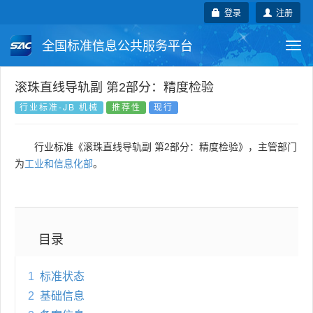
登录
注册
全国标准信息公共服务平台
Togg
navi
国家标准
行业标准
地方标准
滚珠直线导轨副 第2部分：精度检验
行业标准-JB 机械
推荐性
现行
团体标准
企业标准
国际标准
行业标准《滚珠直线导轨副 第2部分：精度检验》，主管部门
国外标准
技术委员会
为
工业和信息化部
。
目录
1
标准状态
2
基础信息