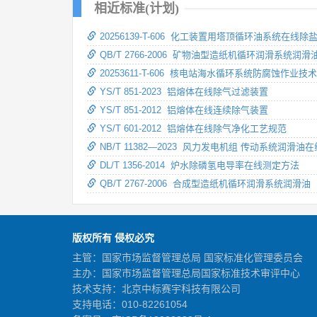
相近标准(计划)
20256139-T-606 化工装置用塔顶循环油系统在线
QB/T 2766-2006 矿物油型造纸机循环润滑系统润滑
20253611-T-606 核电站海水循环系统防腐蚀作业技
YS/T 851-2023 铝熔体在线除气过滤装置
YS/T 851-2012 铝熔体在线连续除气装置
YS/T 601-2012 铝熔体在线除气净化工艺规范
NB/T 11382—2023 风力发电机组 传动系统润滑
DL/T 1356-2014 炉水除磷氢电导率在线测定方法
QB/T 2767-2006 合成型造纸机循环润滑系统润滑油
版权所有 侵权必究
主管：国家市场监督管理总局 国家标准化管理委员会
主办：国家市场监督管理总局国家标准技术审评中心
技术支持：北京中标赛宇科技有限公司
支持电话：010-82261054