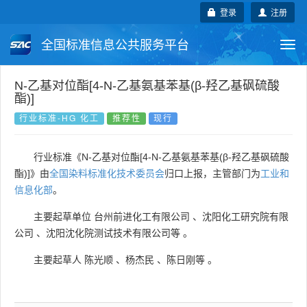
登录
注册
全国标准信息公共服务平台
Togg
navi
国家标准
行业标准
地方标准
N-乙基对位酯[4-N-乙基氨基苯基(β-羟乙基砜硫酸
酯)]
团体标准
企业标准
国际标准
行业标准-HG 化工
推荐性
现行
国外标准
技术委员会
行业标准《N-乙基对位酯[4-N-乙基氨基苯基(β-羟乙基砜硫酸
酯)]》由
全国染料标准化技术委员会
归口上报，主管部门为
工业和
信息化部
。
主要起草单位
台州前进化工有限公司
、
沈阳化工研究院有限
公司
、
沈阳沈化院测试技术有限公司等
。
主要起草人
陈光顺
、
杨杰民
、
陈日刚等
。