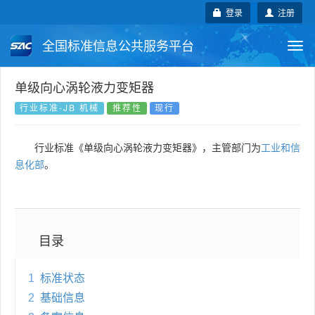
登录
注册
全国标准信息公共服务平台
Togg
navi
国家标准
行业标准
地方标准
单级向心涡轮液力变矩器
行业标准-JB 机械
推荐性
现行
团体标准
企业标准
国际标准
行业标准《单级向心涡轮液力变矩器》，主管部门为
工业和信
国外标准
技术委员会
息化部
。
目录
1
标准状态
2
基础信息