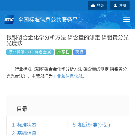
登录
注册
全国标准信息公共服务平台
Togg
navi
国家标准
行业标准
地方标准
银铜磷合金化学分析方法 磷含量的测定 磷钼黄分光
光度法
团体标准
企业标准
国际标准
行业标准-YS 有色金属
推荐性
现行
国外标准
技术委员会
行业标准《银铜磷合金化学分析方法 磷含量的测定 磷钼黄分
光光度法》，主管部门为
工业和信息化部
。
目录
1
标准状态
5
相近标准(计划)
2
基础信息