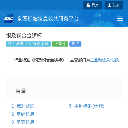
登录
注册
全国标准信息公共服务平台
Togg
navi
国家标准
行业标准
地方标准
铜及铜合金铸棒
行业标准-YS 有色金属
推荐性
现行
团体标准
企业标准
国际标准
行业标准《铜及铜合金铸棒》，主管部门为
工业和信息化部
。
国外标准
技术委员会
目录
1
标准状态
5
相近标准(计划)
2
基础信息
3
备案信息