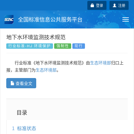
登录
注册
全国标准信息公共服务平台
Togg
navi
国家标准
行业标准
地方标准
地下水环境监测技术规范
行业标准-HJ 环境保护
强制性
现行
团体标准
企业标准
国际标准
行业标准《地下水环境监测技术规范》由
生态环境部
归口上
国外标准
技术委员会
报，主管部门为
生态环境部
。
查看全文
目录
1
标准状态