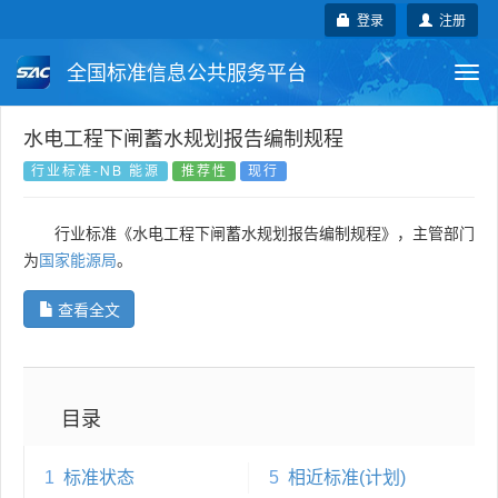
登录
注册
全国标准信息公共服务平台
Togg
navi
国家标准
行业标准
地方标准
水电工程下闸蓄水规划报告编制规程
行业标准-NB 能源
推荐性
现行
团体标准
企业标准
国际标准
行业标准《水电工程下闸蓄水规划报告编制规程》，主管部门
国外标准
技术委员会
为
国家能源局
。
查看全文
目录
1
标准状态
5
相近标准(计划)