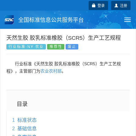
登录
注册
全国标准信息公共服务平台
Togg
navi
国家标准
行业标准
地方标准
天然生胶 胶乳标准橡胶（SCR5）生产工艺规程
行业标准-NY 农业
推荐性
废止
团体标准
企业标准
国际标准
行业标准《天然生胶 胶乳标准橡胶（SCR5）生产工艺规
国外标准
技术委员会
程》，主管部门为
农业农村部
。
目录
1
标准状态
2
基础信息