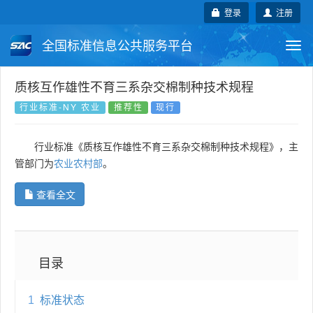
登录
注册
全国标准信息公共服务平台
Togg
navi
国家标准
行业标准
地方标准
质核互作雄性不育三系杂交棉制种技术规程
行业标准-NY 农业
推荐性
现行
团体标准
企业标准
国际标准
行业标准《质核互作雄性不育三系杂交棉制种技术规程》，主
国外标准
技术委员会
管部门为
农业农村部
。
查看全文
目录
1
标准状态