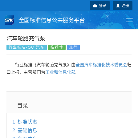
登录
注册
全国标准信息公共服务平台
Togg
navi
国家标准
行业标准
地方标准
汽车轮胎充气泵
行业标准-QC 汽车
推荐性
现行
团体标准
企业标准
国际标准
行业标准《汽车轮胎充气泵》由
全国汽车标准化技术委员会
归
国外标准
技术委员会
口上报，主管部门为
工业和信息化部
。
目录
1
标准状态
2
基础信息