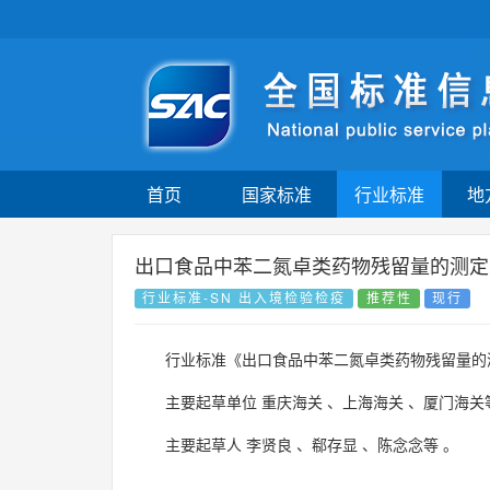
首页
国家标准
行业标准
地
出口食品中苯二氮卓类药物残留量的测定 
行业标准-SN 出入境检验检疫
推荐性
现行
行业标准《出口食品中苯二氮卓类药物残留量的测
主要起草单位
重庆海关
、
上海海关
、
厦门海关
主要起草人
李贤良
、
郗存显
、
陈念念等
。