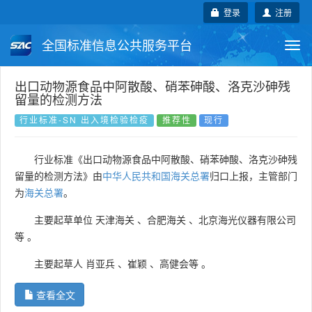
登录
注册
全国标准信息公共服务平台
Togg
navi
国家标准
行业标准
地方标准
出口动物源食品中阿散酸、硝苯砷酸、洛克沙砷残
留量的检测方法
团体标准
企业标准
国际标准
行业标准-SN 出入境检验检疫
推荐性
现行
国外标准
技术委员会
行业标准《出口动物源食品中阿散酸、硝苯砷酸、洛克沙砷残
留量的检测方法》由
中华人民共和国海关总署
归口上报，主管部门
为
海关总署
。
主要起草单位
天津海关
、
合肥海关
、
北京海光仪器有限公司
等
。
主要起草人
肖亚兵
、
崔颖
、
高健会等
。
查看全文