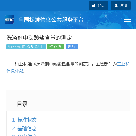
登录
注册
全国标准信息公共服务平台
Togg
navi
国家标准
行业标准
地方标准
洗涤剂中碳酸盐含量的测定
行业标准-QB 轻工
推荐性
现行
团体标准
企业标准
国际标准
行业标准《洗涤剂中碳酸盐含量的测定》，主管部门为
工业和
国外标准
技术委员会
信息化部
。
目录
1
标准状态
2
基础信息