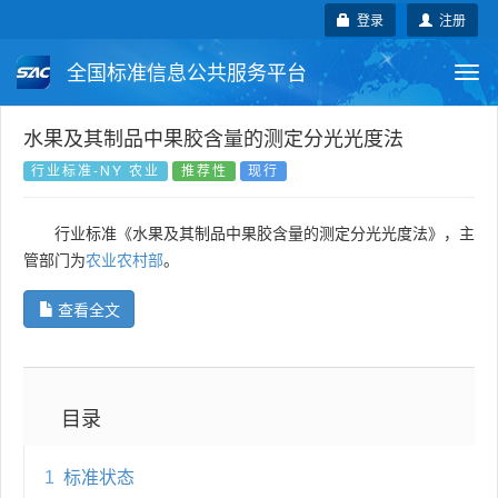
登录
注册
全国标准信息公共服务平台
Togg
navi
国家标准
行业标准
地方标准
水果及其制品中果胶含量的测定分光光度法
行业标准-NY 农业
推荐性
现行
团体标准
企业标准
国际标准
行业标准《水果及其制品中果胶含量的测定分光光度法》，主
国外标准
技术委员会
管部门为
农业农村部
。
查看全文
目录
1
标准状态