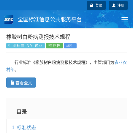
登录
注册
全国标准信息公共服务平台
Togg
navi
国家标准
行业标准
地方标准
橡胶树白粉病测报技术规程
行业标准-NY 农业
推荐性
现行
团体标准
企业标准
国际标准
行业标准《橡胶树白粉病测报技术规程》，主管部门为
农业农
国外标准
技术委员会
村部
。
查看全文
目录
1
标准状态