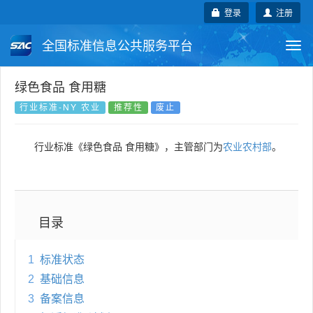
登录
注册
全国标准信息公共服务平台
Togg
navi
国家标准
行业标准
地方标准
绿色食品 食用糖
行业标准-NY 农业
推荐性
废止
团体标准
企业标准
国际标准
行业标准《绿色食品 食用糖》，主管部门为
农业农村部
。
国外标准
技术委员会
目录
1
标准状态
2
基础信息
3
备案信息