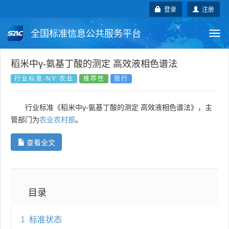
登录
注册
全国标准信息公共服务平台
Togg
navi
国家标准
行业标准
地方标准
稻米中γ-氨基丁酸的测定 高效液相色谱法
行业标准-NY 农业
推荐性
现行
团体标准
企业标准
国际标准
行业标准《稻米中γ-氨基丁酸的测定 高效液相色谱法》，主
国外标准
技术委员会
管部门为
农业农村部
。
查看全文
目录
1
标准状态