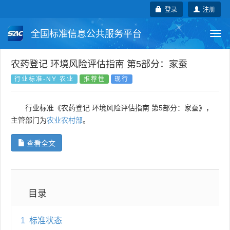
登录
注册
全国标准信息公共服务平台
Togg
navi
国家标准
行业标准
地方标准
农药登记 环境风险评估指南 第5部分：家蚕
行业标准-NY 农业
推荐性
现行
团体标准
企业标准
国际标准
行业标准《农药登记 环境风险评估指南 第5部分：家蚕》，
国外标准
技术委员会
主管部门为
农业农村部
。
查看全文
目录
1
标准状态