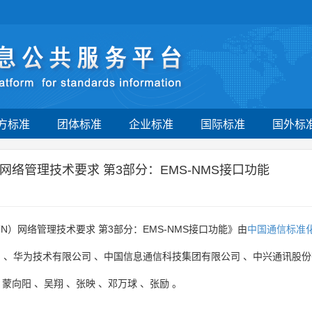
方标准
团体标准
企业标准
国际标准
国外标
络管理技术要求 第3部分：EMS-NMS接口功能
）网络管理技术要求 第3部分：EMS-NMS接口功能》由
中国通信标准
司
、
华为技术有限公司
、
中国信息通信科技集团有限公司
、
中兴通讯股份
、
蒙向阳
、
吴翔
、
张映
、
邓万球
、
张励
。