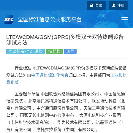
登录
注册
全国标准信息公共服务平台
Togg
navi
国家标准
行业标准
地方标准
LTE/WCDMA/GSM(GPRS)多模双卡双待终端设备
测试方法
团体标准
企业标准
国际标准
行业标准-YD 通信
推荐性
现行
国外标准
技术委员会
行业标准《LTE/WCDMA/GSM(GPRS)多模双卡双待终端设备
测试方法》由
中国通信标准化协会
归口上报，主管部门为
工业和信
息化部
。
主要起草单位
中国联合网络通信集团有限公司
、
中国信息通
信研究院
、
北京展讯高科通信技术有限公司
、
联发博动科技（北
京）有限公司
、
中兴通讯股份有限公司
、
天津三星通信技术有限
公司
、
国家无线电监测中心检测中心
、
大唐电信科技产业集团
（电信科学技术研究院）
、
华为技术有限公司
、
诺基亚通信（上
海）有限公司
、
摩托罗拉系统（中国）有限公司
。