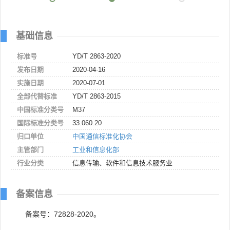
基础信息
标准号
YD/T 2863-2020
发布日期
2020-04-16
实施日期
2020-07-01
全部代替标准
YD/T 2863-2015
中国标准分类号
M37
国际标准分类号
33.060.20
归口单位
中国通信标准化协会
主管部门
工业和信息化部
行业分类
信息传输、软件和信息技术服务业
备案信息
备案号：72828-2020。