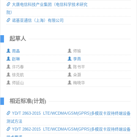
大唐电信科技产业集团（电信科学技术研究
院）
诺基亚通信（上海）有限公司
起草人
周晶
师瑜
赵琳
李燕
许巧春
陈书平
徐克航
朵灏
师延山
梅晓华
相近标准(计划)
YD/T 2863-2015 LTE/WCDMA/GSM(GPRS)多模双卡双待终端设备
测试方法
YD/T 2862-2015 LTE/WCDMA/GSM(GPRS)多模双卡双待终端设备