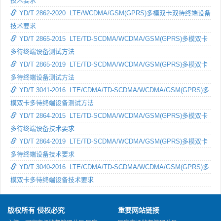
技术要求
YD/T 2862-2020 LTE/WCDMA/GSM(GPRS)多模双卡双待终端设备
技术要求
YD/T 2865-2015 LTE/TD-SCDMA/WCDMA/GSM(GPRS)多模双卡
多待终端设备测试方法
YD/T 2865-2019 LTE/TD-SCDMA/WCDMA/GSM(GPRS)多模双卡
多待终端设备测试方法
YD/T 3041-2016 LTE/CDMA/TD-SCDMA/WCDMA/GSM(GPRS)多
模双卡多待终端设备测试方法
YD/T 2864-2015 LTE/TD-SCDMA/WCDMA/GSM(GPRS)多模双卡
多待终端设备技术要求
YD/T 2864-2019 LTE/TD-SCDMA/WCDMA/GSM(GPRS)多模双卡
多待终端设备技术要求
YD/T 3040-2016 LTE/CDMA/TD-SCDMA/WCDMA/GSM(GPRS)多
模双卡多待终端设备技术要求
版权所有 侵权必究
重要网站链接