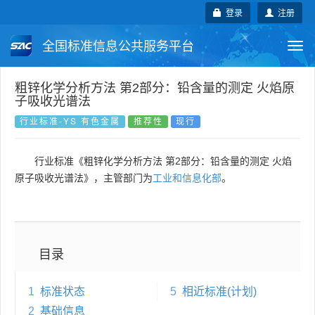
登录
注册
全国标准信息公共服务平台
Togg
navi
国家标准
行业标准
地方标准
粗锌化学分析方法 第2部分：铅含量的测定 火焰原
子吸收光谱法
团体标准
企业标准
国际标准
行业标准-YS 有色金属
推荐性
现行
国外标准
技术委员会
行业标准《粗锌化学分析方法 第2部分：铅含量的测定 火焰
原子吸收光谱法》，主管部门为
工业和信息化部
。
目录
1
标准状态
5
相近标准(计划)
2
基础信息