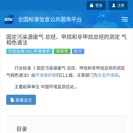
登录
注册
全国标准信息公共服务平台
Togg
navi
国家标准
行业标准
地方标准
固定污染源废气 总烃、甲烷和非甲烷总烃的测定 气
相色谱法
团体标准
企业标准
国际标准
行业标准-HJ 环境保护
强制性
现行
国外标准
技术委员会
行业标准《 固定污染源废气 总烃、甲烷和非甲烷总烃的测定
气相色谱法》由
环境保护部
归口上报，主管部门为
生态环境部
。
主要起草单位
中国环境监测总站
。
查看全文
目录