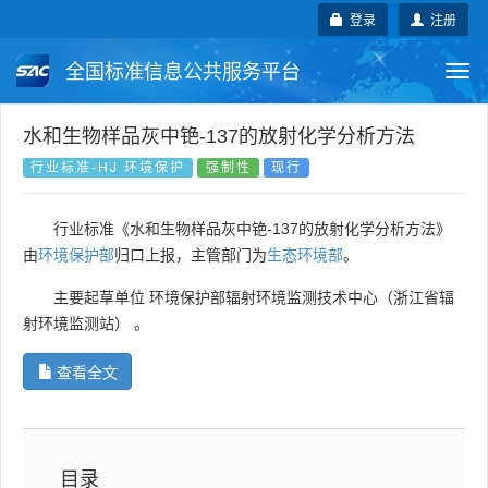
登录
注册
全国标准信息公共服务平台
Togg
navi
国家标准
行业标准
地方标准
水和生物样品灰中铯-137的放射化学分析方法
行业标准-HJ 环境保护
强制性
现行
团体标准
企业标准
国际标准
行业标准《水和生物样品灰中铯-137的放射化学分析方法》
国外标准
技术委员会
由
环境保护部
归口上报，主管部门为
生态环境部
。
主要起草单位
环境保护部辐射环境监测技术中心（浙江省辐
射环境监测站）
。
查看全文
目录