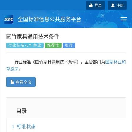
登录
注册
全国标准信息公共服务平台
Togg
navi
国家标准
行业标准
地方标准
圆竹家具通用技术条件
行业标准-LY 林业
推荐性
现行
团体标准
企业标准
国际标准
行业标准《圆竹家具通用技术条件》，主管部门为
国家林业和
国外标准
技术委员会
草原局
。
查看全文
目录
1
标准状态