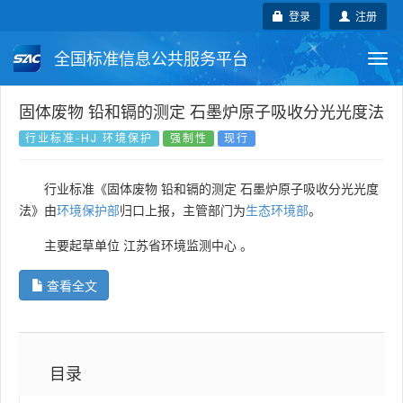
登录
注册
全国标准信息公共服务平台
Togg
navi
国家标准
行业标准
地方标准
固体废物 铅和镉的测定 石墨炉原子吸收分光光度法
行业标准-HJ 环境保护
强制性
现行
团体标准
企业标准
国际标准
行业标准《固体废物 铅和镉的测定 石墨炉原子吸收分光光度
国外标准
技术委员会
法》由
环境保护部
归口上报，主管部门为
生态环境部
。
主要起草单位
江苏省环境监测中心
。
查看全文
目录