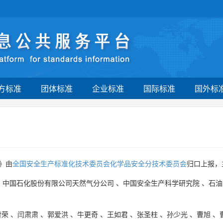
方标准
团体标准
企业标准
国际标准
国外标
》由
全国安全生产标准化技术委员会化学品安全分技术委员会
归口上报，
、
中国石化股份有限公司天然气分公司
、
中国安全生产科学研究院
、
石油
付荣
、
闫肃肃
、
郭爱洪
、
牛更奇
、
王如君
、
张圣柱
、
孙少光
、
曹旭
、