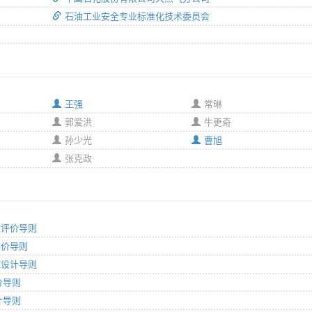
石油工业安全专业标准化技术委员会
王强
常琳
郭爱洪
牛更奇
孙少光
曹旭
张克政
收评价导则
评价导则
施设计导则
价导则
计导则