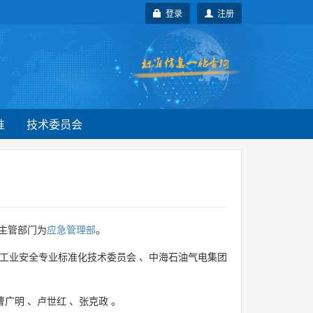
登录
注册
准
技术委员会
主管部门为
应急管理部
。
工业安全专业标准化技术委员会
、
中海石油气电集团
曹广明
、
卢世红
、
张克政
。