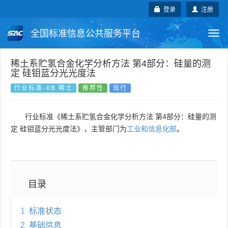
登录
注册
全国标准信息公共服务平台
Togg
navi
国家标准
行业标准
地方标准
稀土系贮氢合金化学分析方法 第4部分：硅量的测
定 硅钼蓝分光光度法
团体标准
企业标准
国际标准
行业标准-XB 稀土
推荐性
现行
国外标准
技术委员会
行业标准《稀土系贮氢合金化学分析方法 第4部分：硅量的测
定 硅钼蓝分光光度法》，主管部门为
工业和信息化部
。
目录
1
标准状态
2
基础信息