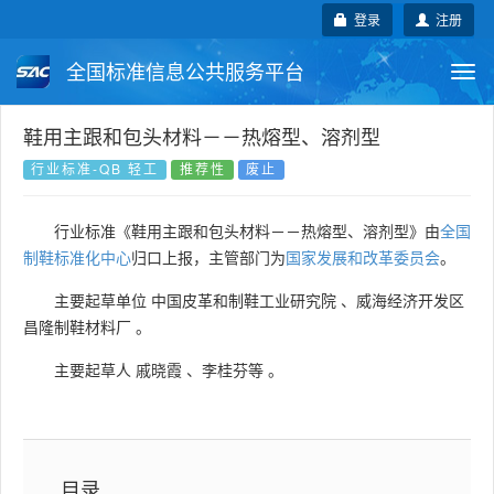
登录
注册
全国标准信息公共服务平台
Togg
navi
国家标准
行业标准
地方标准
鞋用主跟和包头材料－－热熔型、溶剂型
行业标准-QB 轻工
推荐性
废止
团体标准
企业标准
国际标准
行业标准《鞋用主跟和包头材料－－热熔型、溶剂型》由
全国
国外标准
技术委员会
制鞋标准化中心
归口上报，主管部门为
国家发展和改革委员会
。
主要起草单位
中国皮革和制鞋工业研究院
、
威海经济开发区
昌隆制鞋材料厂
。
主要起草人
戚晓霞
、
李桂芬等
。
目录