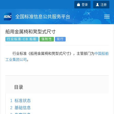
登录
注册
全国标准信息公共服务平台
Togg
navi
国家标准
行业标准
地方标准
船用金属椅和凳型式尺寸
行业标准-CB 船舶
强制性
现行
团体标准
企业标准
国际标准
行业标准《船用金属椅和凳型式尺寸》，主管部门为
中国船舶
国外标准
技术委员会
工业集团公司
。
目录
1
标准状态
2
基础信息