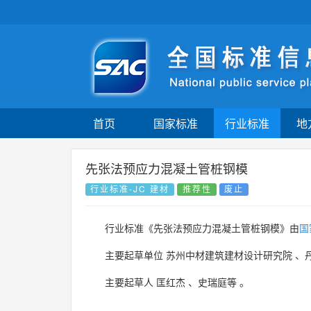
首页
国家标准
行业标准
地
先张法预应力混凝土管桩钢模
行业标准-JC 建材
推荐性
废止
行业标准《先张法预应力混凝土管桩钢模》由
国
主要起草单位
苏州中材建筑建材设计研究院
、
主要起草人
匡红杰
、
史瑞庭等
。