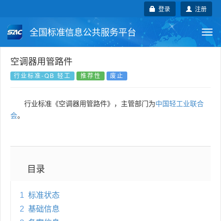
登录
注册
全国标准信息公共服务平台
Togg
navi
国家标准
行业标准
地方标准
空调器用管路件
行业标准-QB 轻工
推荐性
废止
团体标准
企业标准
国际标准
行业标准《空调器用管路件》，主管部门为
中国轻工业联合
国外标准
技术委员会
会
。
目录
1
标准状态
2
基础信息