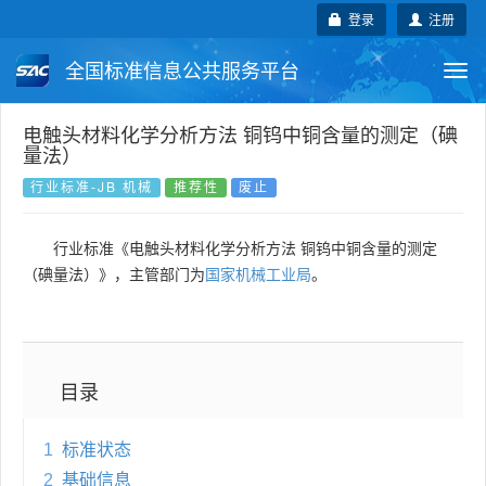
登录
注册
全国标准信息公共服务平台
Togg
navi
国家标准
行业标准
地方标准
电触头材料化学分析方法 铜钨中铜含量的测定（碘
量法）
团体标准
企业标准
国际标准
行业标准-JB 机械
推荐性
废止
国外标准
技术委员会
行业标准《电触头材料化学分析方法 铜钨中铜含量的测定
（碘量法）》，主管部门为
国家机械工业局
。
目录
1
标准状态
2
基础信息