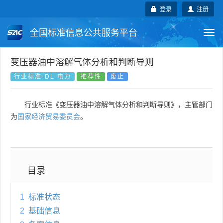
登录
注册
全国标准信息公共服务平台
Togg
navi
国家标准
行业标准
地方标准
变压器油中溶解气体分析和判断导则
行业标准-DL 电力
推荐性
废止
团体标准
企业标准
国际标准
行业标准《变压器油中溶解气体分析和判断导则》，主管部门
国外标准
技术委员会
为
国家经济贸易委员会
。
目录
1
标准状态
2
基础信息