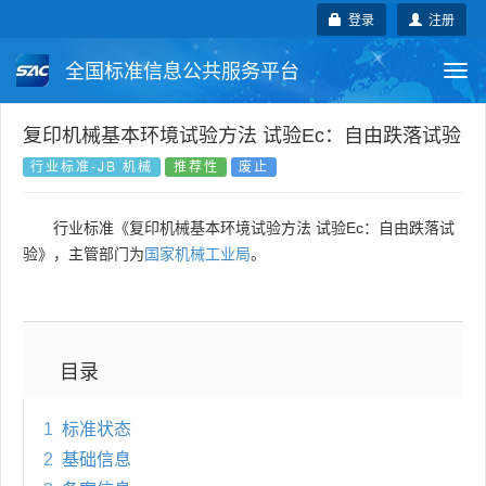
登录
注册
全国标准信息公共服务平台
Togg
navi
国家标准
行业标准
地方标准
复印机械基本环境试验方法 试验Ec：自由跌落试验
行业标准-JB 机械
推荐性
废止
团体标准
企业标准
国际标准
行业标准《复印机械基本环境试验方法 试验Ec：自由跌落试
国外标准
技术委员会
验》，主管部门为
国家机械工业局
。
目录
1
标准状态
2
基础信息