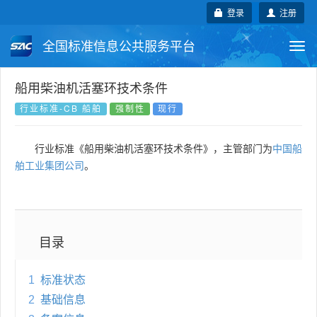
登录
注册
全国标准信息公共服务平台
Togg
navi
国家标准
行业标准
地方标准
船用柴油机活塞环技术条件
行业标准-CB 船舶
强制性
现行
团体标准
企业标准
国际标准
行业标准《船用柴油机活塞环技术条件》，主管部门为
中国船
国外标准
技术委员会
舶工业集团公司
。
目录
1
标准状态
2
基础信息