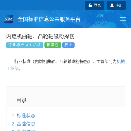
登录
注册
全国标准信息公共服务平台
Togg
navi
国家标准
行业标准
地方标准
内燃机曲轴、凸轮轴磁粉探伤
行业标准-JB 机械
推荐性
废止
团体标准
企业标准
国际标准
行业标准《内燃机曲轴、凸轮轴磁粉探伤》，主管部门为
机械
国外标准
技术委员会
工业部
。
目录
1
标准状态
2
基础信息