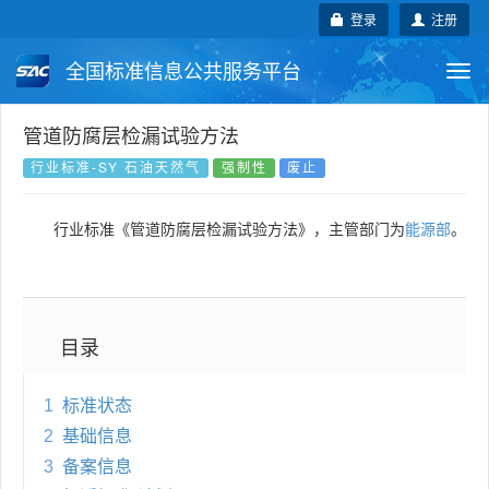
登录
注册
全国标准信息公共服务平台
Togg
navi
国家标准
行业标准
地方标准
管道防腐层检漏试验方法
行业标准-SY 石油天然气
强制性
废止
团体标准
企业标准
国际标准
行业标准《管道防腐层检漏试验方法》，主管部门为
能源部
。
国外标准
技术委员会
目录
1
标准状态
2
基础信息
3
备案信息