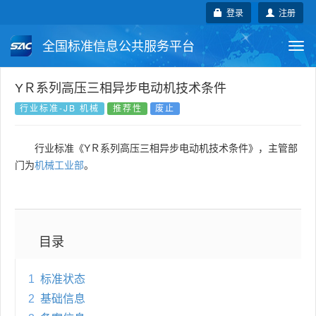
登录
注册
全国标准信息公共服务平台
Togg
navi
国家标准
行业标准
地方标准
YＲ系列高压三相异步电动机技术条件
行业标准-JB 机械
推荐性
废止
团体标准
企业标准
国际标准
行业标准《YＲ系列高压三相异步电动机技术条件》，主管部
国外标准
技术委员会
门为
机械工业部
。
目录
1
标准状态
2
基础信息