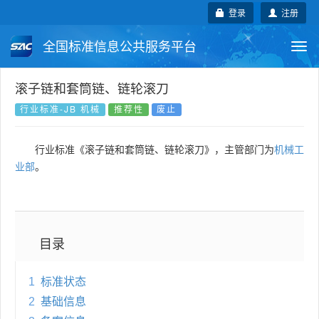
登录
注册
全国标准信息公共服务平台
Togg
navi
国家标准
行业标准
地方标准
滚子链和套筒链、链轮滚刀
行业标准-JB 机械
推荐性
废止
团体标准
企业标准
国际标准
行业标准《滚子链和套筒链、链轮滚刀》，主管部门为
机械工
国外标准
技术委员会
业部
。
目录
1
标准状态
2
基础信息