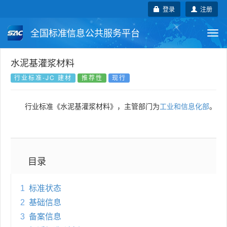
登录
注册
全国标准信息公共服务平台
Togg
navi
国家标准
行业标准
地方标准
水泥基灌浆材料
行业标准-JC 建材
推荐性
现行
团体标准
企业标准
国际标准
行业标准《水泥基灌浆材料》，主管部门为
工业和信息化部
。
国外标准
技术委员会
目录
1
标准状态
2
基础信息
3
备案信息