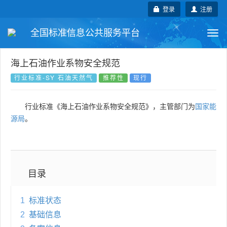
登录
注册
全国标准信息公共服务平台
Togg
navi
国家标准
行业标准
地方标准
海上石油作业系物安全规范
行业标准-SY 石油天然气
推荐性
现行
团体标准
企业标准
国际标准
行业标准《海上石油作业系物安全规范》，主管部门为
国家能
国外标准
技术委员会
源局
。
目录
1
标准状态
2
基础信息