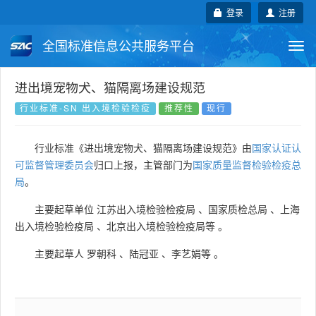
登录
注册
全国标准信息公共服务平台
Togg
navi
国家标准
行业标准
地方标准
进出境宠物犬、猫隔离场建设规范
行业标准-SN 出入境检验检疫
推荐性
现行
团体标准
企业标准
国际标准
行业标准《进出境宠物犬、猫隔离场建设规范》由
国家认证认
国外标准
技术委员会
可监督管理委员会
归口上报，主管部门为
国家质量监督检验检疫总
局
。
主要起草单位
江苏出入境检验检疫局
、
国家质检总局
、
上海
出入境检验检疫局
、
北京出入境检验检疫局等
。
主要起草人
罗朝科
、
陆冠亚
、
李艺娟等
。