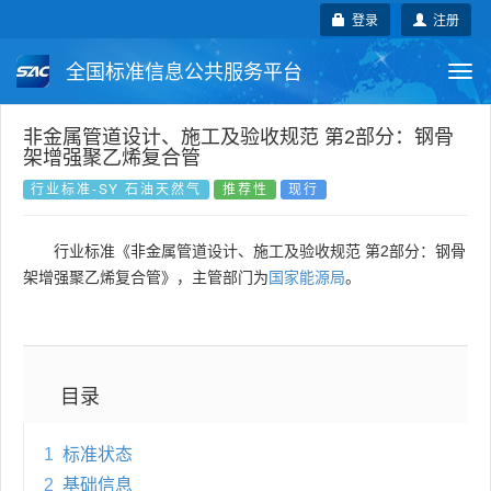
登录
注册
全国标准信息公共服务平台
Togg
navi
国家标准
行业标准
地方标准
非金属管道设计、施工及验收规范 第2部分：钢骨
架增强聚乙烯复合管
团体标准
企业标准
国际标准
行业标准-SY 石油天然气
推荐性
现行
国外标准
技术委员会
行业标准《非金属管道设计、施工及验收规范 第2部分：钢骨
架增强聚乙烯复合管》，主管部门为
国家能源局
。
目录
1
标准状态
2
基础信息