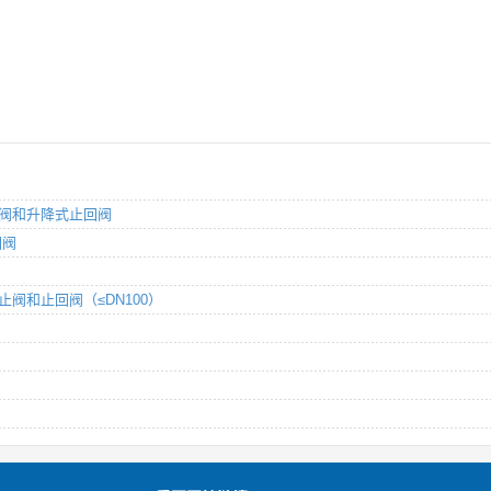
截止阀和升降式止回阀
回阀
截止阀和止回阀（≤DN100）
》